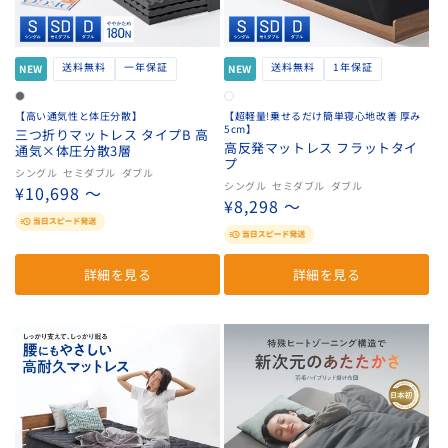
送料無料
一年保証
送料無料
1年保証
NEW
NEW
【高い通気性と体圧分散】
【超軽量!乗せるだけ簡単寝心地改善 厚み
5cm】
三つ折りマットレス タイプB 高
高反発マットレス フラットタイ
通気×体圧分散3層
プ
シングル
セミダブル
ダブル
シングル
セミダブル
ダブル
通
¥10,698 〜
通
¥8,298 〜
常
常
価
価
格
詳細を見る
詳細を見る
格