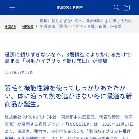
コンテ
ンツに
ー
進む
ト
暖房に頼りすぎない冬へ。3層構造により掛けるだけ
›
›
で温まる「羽毛ハイブリッド掛け布団」が登場
HOME
NEWS
暖房に頼りすぎない冬へ。3層構造により掛けるだけで
温まる「羽毛ハイブリッド掛け布団」が登場
2025年11月17日
羽毛と機能性綿を使ってしっかりあたたか
い。体に沿って熱を逃がさない冬に最適な新
商品が誕生。
株式会社KURUKURU（本社：東京都中央区銀座、代表取締役：関沢
康寛）が展開する寝具ブランド
「INOSLEEP」
は、2025年11月17日
より、保温性、弾力性、寝心地を追求した「
羽毛ハイブリッド掛け
布団」
を販売開始いたしました。INOSLEEPが毎日の眠りを、新し