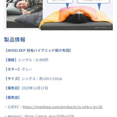
製品情報
【INOSLEEP 羽毛ハイブリッド掛け布団】
【価格】
シングル：9,999円
【カラー】
グレー
【サイズ】
シングル：約150×210㎝
【発売日】
2025年11月17日
【販売店】
・公式EC：
https://inosleep.com/products/is-uhk-s-gy-01
・Amazon：
https://amzn.asia/d/bbvjZjN