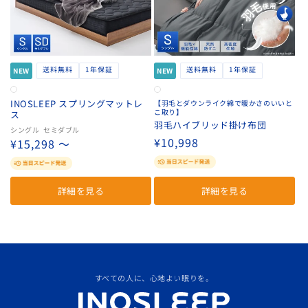
送料無料
1年保証
送料無料
1年保証
NEW
NEW
INOSLEEP スプリングマットレ
【羽毛とダウンライク綿で暖かさのいいと
こ取り】
ス
羽毛ハイブリッド掛け布団
シングル
セミダブル
通
¥10,998
通
¥15,298 〜
常
常
価
価
格
詳細を見る
詳細を見る
格
すべての人に、心地よい眠りを。